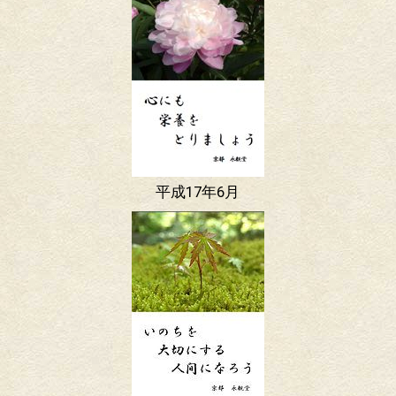
平成17年6月