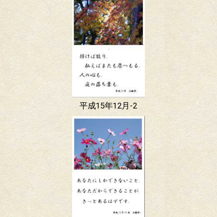
平成15年12月-2