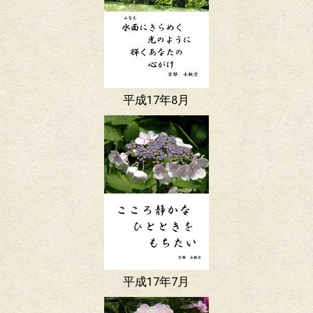
平成17年8月
平成17年7月