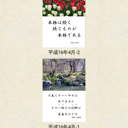
平成16年4月-2
平成16年4月-1