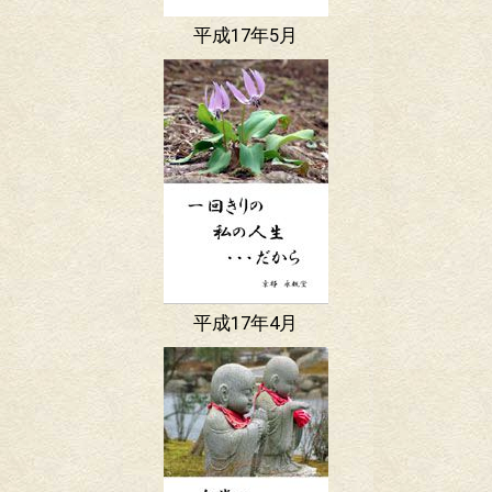
平成17年5月
平成17年4月