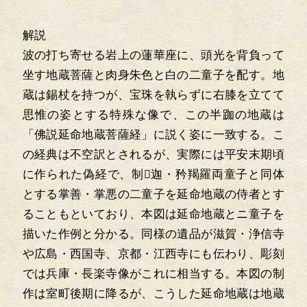
解説
波の打ち寄せる岩上の蓮華座に、頭光を背負って
坐す地蔵菩薩と肉身朱色と白の二童子を配す。地
蔵は錫杖を持つが、宝珠を執らずに右膝を立てて
思惟の姿とする特殊な像で、この半跏の地蔵は
「佛説延命地蔵菩薩経」に説く姿に一致する。こ
の経典は不空訳とされるが、実際には平安末期頃
に作られた偽経で、制迦・矜羯羅両童子と同体
とする掌善・掌悪の二童子を延命地蔵の侍者とす
ることもといており、本図は延命地蔵とニ童子を
描いた作例と分かる。同様の遺品が滋賀・浄信寺
や広島・西国寺、京都・江西寺にも伝わり、彫刻
では兵庫・長楽寺像がこれに相当する。本図の制
作は室町後期に降るが、こうした延命地蔵は地蔵