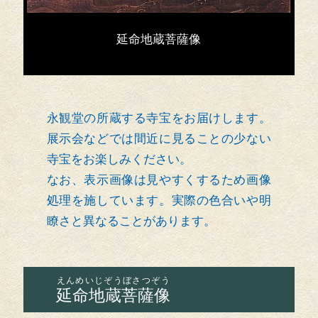
延命地蔵菩薩像
永観堂の所蔵する寺宝をお届けします。
展示会などでは間近に見ることの少ない
寺宝をお楽しみください。
なお、表示画像は見やすくするため画像
処理を施しています。実際の色合いや明
瞭さと異なることがあります。
えんめいじぞうぼさつぞう
延命地蔵菩薩像