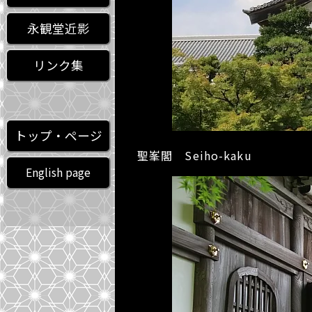
永観堂近影
リンク集
トップ・ページ
聖峯閣 Seiho-kaku
English page