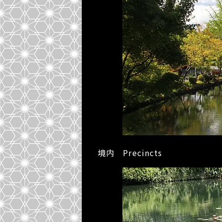
境内 Precincts