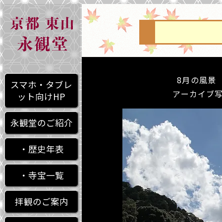
8月の風景 Au
スマホ・タブレ
アーカイブ写真集
ット向けHP
永観堂のご紹介
・歴史年表
・寺宝一覧
拝観のご案内