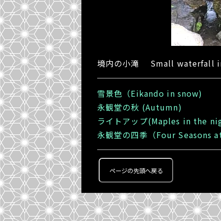
境内の小滝 Small waterfall in 
雪景色（Eikando in snow)
永観堂の秋 (Autumn)
ライトアップ(Maples in the nig
永観堂の四季（Four Seasons at 
ページの先頭へ戻る