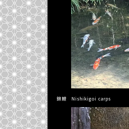
錦鯉 Nishikigoi carps