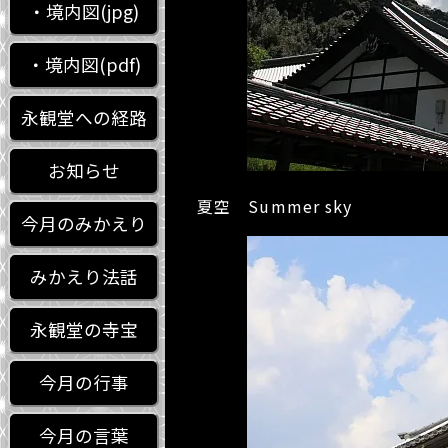
・境内図(jpg)
・境内図(pdf)
永観堂への経路
お知らせ
夏空 Summer sky
今月のみかえり
みかえり法話
永観堂の寺宝
今月の行事
今月の言葉